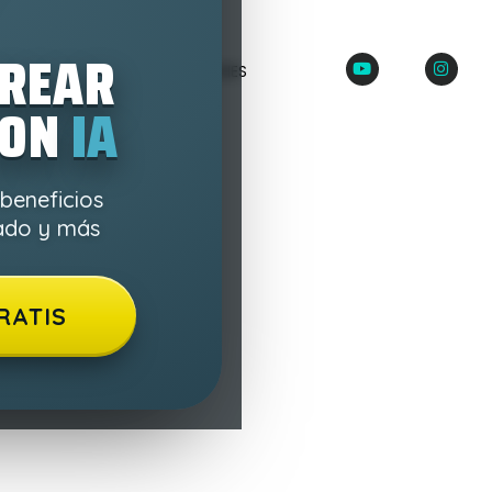
CREAR
Youtube
Insta
POLÍTICA DE COOKIES
CON
IA
 beneficios
pado y más
RATIS