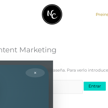
Prein
ntent Marketing
 está protegido por contraseña. Para verlo introduce
×
Contraseña: