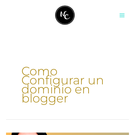
Ir
contenido
al
contenido
Como
Configurar un
dominio en
blogger