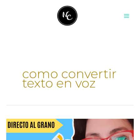
Ir
contenido
al
contenido
como convertir
texto en voz
Cómo
pasar