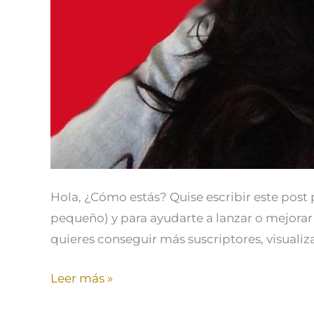
Hola, ¿Cómo estás? Quise escribir este post
pequeño) y para ayudarte a lanzar o mejorar 
quieres conseguir más suscriptores, visualiz
Leer más »