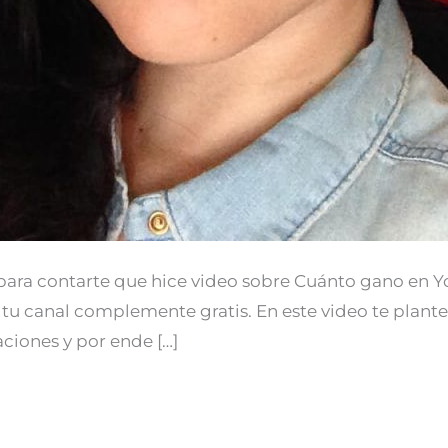
 para contarte que hice video sobre Cuánto gano en Yo
tu canal complemente gratis. En este video te planteo
aciones y por ende […]