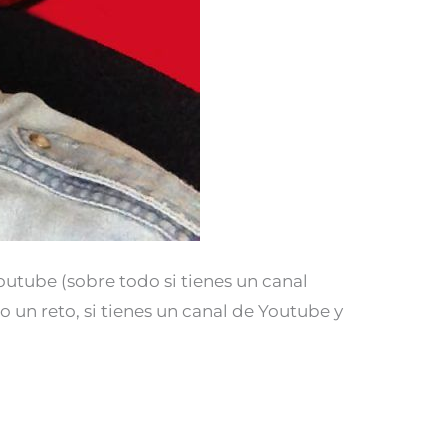
utube (sobre todo si tienes un canal
 un reto, si tienes un canal de Youtube y