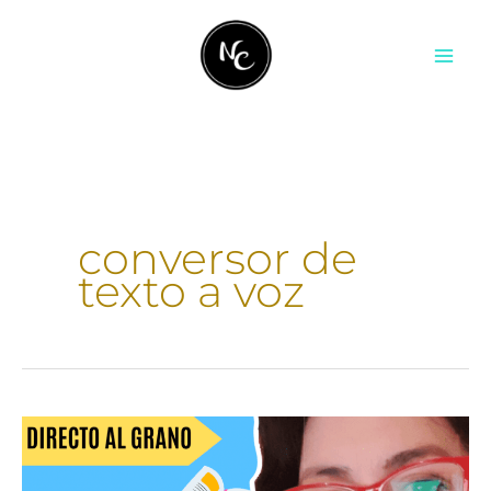
Ir
contenido
al
contenido
conversor de
texto a voz
Cómo
pasar