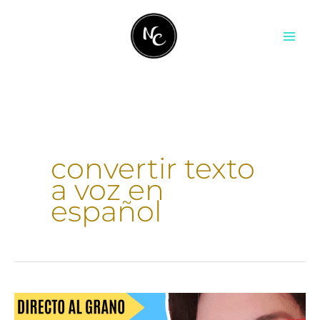
Ir
contenido
al
contenido
convertir texto
a voz en
español
Cómo