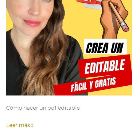
pdf
editable
Cómo hacer un pdf editable
Leer más »