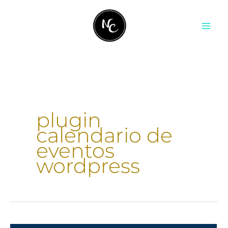
Ir
contenido
al
contenido
plugin
calendario de
eventos
wordpress