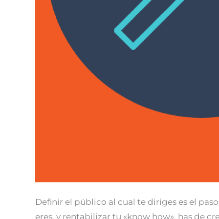
Definir el público al cual te diriges es el 
eres, y rentabilizar tu «know how», has de c