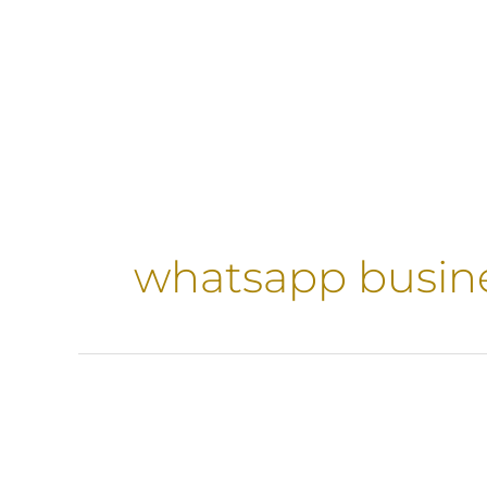
Ir
contenido
al
contenido
whatsapp busine
Whatsapp
Business,
configura