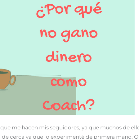
s que me hacen mis seguidores, ya que muchos de el
 de cerca ya que lo experimenté de primera mano. 