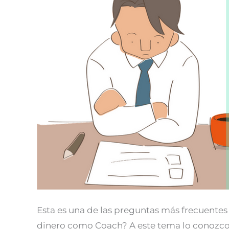
gano
dinero
como
Coach
Esta es una de las preguntas más frecuente
dinero como Coach? A este tema lo conozco