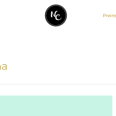
Prein
na