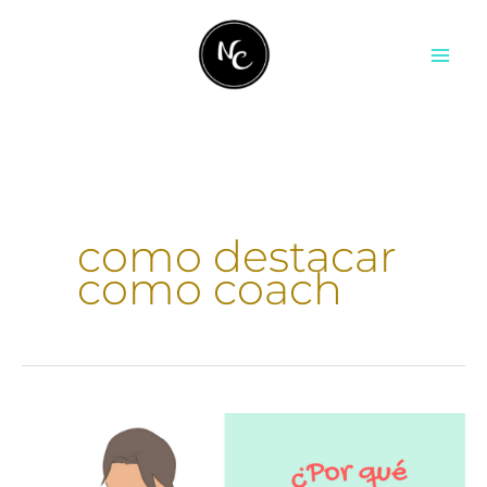
Ir
contenido
al
contenido
como destacar
como coach
Por
qué