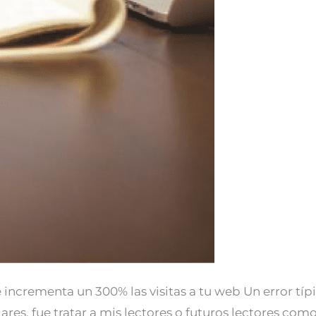
 incrementa un 300% las visitas a tu web Un error t
res, fue tratar a mis lectores o futuros lectores como 