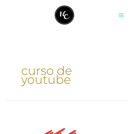
Ir
contenido
al
contenido
curso de
youtube
Cómo
impulsar