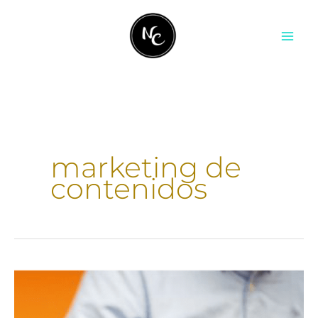
Ir
contenido
al
contenido
marketing de
contenidos
Cómo
escribir